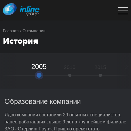
Главная
О компании
История
2005
2010
2015
20
Образование компании
Ядро компании составили 29 опытных специалистов,
Подведение первых итогов работы — рост доходов
Повышение квалификации 80% персонала за счет
ранее работавших свыше 9 лет в крупнейшем филиале
за прошедшие годы в 10 раз, численности в 2 раза,
подготовки и международной сертификации
Успешное завершение зарубежных контрактов
ЗАО «Стерлинг Груп». Пришло время стать
реализация крупного проекта внедрения
специалистов
по созданию информационных систем управления